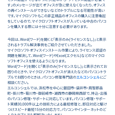
す」のメッセージが出てオフィスが急に使えなくなったり、オフィス
の再インストールができないなどのトラブルになる可能性が高い
です。マイクロソフトもこの非正規品のオフィスの購入に注意喚起
をしているので、マイクロソフトオフィスが入っている中古のパソコ
ンを購入する際には十分に注意する必要があります。
今回は、Word(ワード)を開くと「表示のみ(ライセンスなし)」と表示
されるトラブル解決事例をご紹介させていただきました。
マイクロソフトオフィスインストール作業により、ライセンス認証の
問題を解決して、Word(ワード)やExcel(エクセル)などのマイクロ
ソフトオフィスを使えるようになります。
Word(ワード)を開くと「表示のみ(ライセンスなし)」と表示されてお
困りのときや、マイクロソフトオフィスが消えたなどのパソコントラ
ブルでお困りのときは、パソコン修理専門店の
エルコンシェル
にご
相談ください。
エルコンシェルでは、浜松市を中心に磐田市・袋井市・周智郡森
町・掛川市・菊川市・御前崎市・湖西市の静岡県西部で、持込・出張
のパソコン修理・サポートに対応しています。パソコン修理・サポー
ト実績30,000件以上の技術力による最短修理と、即日対応と駆け
つけスピード最短15分の対応力で、パソコンやインターネットのど