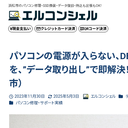
浜松市のパソコン修理・SSD換装・データ復旧・持込も出張もOK！
現金
支払い
クレジット
カード決済
QRコード
決済
パソコンの電源が入らない、DELL
を、”データ取り出し”で即解決
市）
カテ
2023年11月30日
2025年5月3日
エルコンシェル
投稿日
更新日
著
カテゴリー
パソコン修理・サポート実績
者