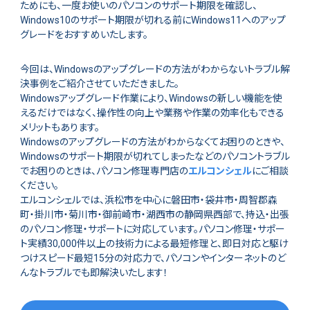
ためにも、一度お使いのパソコンのサポート期限を確認し、
Windows10のサポート期限が切れる前にWindows11へのアップ
グレードをおすすめいたします。
今回は、Windowsのアップグレードの方法がわからないトラブル解
決事例をご紹介させていただきました。
Windowsアップグレード作業により、Windowsの新しい機能を使
えるだけではなく、操作性の向上や業務や作業の効率化もできる
メリットもあります。
Windowsのアップグレードの方法がわからなくてお困りのときや、
Windowsのサポート期限が切れてしまったなどのパソコントラブル
でお困りのときは、パソコン修理専門店の
エルコンシェル
にご相談
ください。
エルコンシェルでは、浜松市を中心に磐田市・袋井市・周智郡森
町・掛川市・菊川市・御前崎市・湖西市の静岡県西部で、持込・出張
のパソコン修理・サポートに対応しています。パソコン修理・サポー
ト実績30,000件以上の技術力による最短修理と、即日対応と駆け
つけスピード最短15分の対応力で、パソコンやインターネットのど
んなトラブルでも即解決いたします！