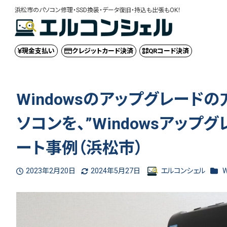
浜松市のパソコン修理・SSD換装・データ復旧・持込も出張もOK！
現金
支払い
クレジット
カード決済
QRコード
決済
Windowsのアップグレード
ソコンを、”Windowsアップ
ート事例（浜松市）
カテ
2023年2月20日
2024年5月27日
エルコンシェル
投稿日
更新日
著
者