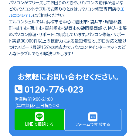
パソコンがフリーズしてお困りのときや、パソコンの動作が遅いな
どのパソコントラブルでお困りのときは、パソコン修理専門店の
エ
ルコンシェル
にご相談ください。
エルコンシェルでは、浜松市を中心に磐田市・袋井市・周智郡森
町・掛川市・菊川市・御前崎市・湖西市の静岡県西部で、持込・出張
のパソコン修理・サポートに対応しています。パソコン修理・サポー
ト実績30,000件以上の技術力による最短修理と、即日対応と駆け
つけスピード最短15分の対応力で、パソコンやインターネットのど
んなトラブルでも即解決いたします！
お気軽にお問い合わせください。
0120-776-023
営業時間 9:00-21:00
（年中無休・土日祝もOK）
LINEで相談する
フォームで相談する