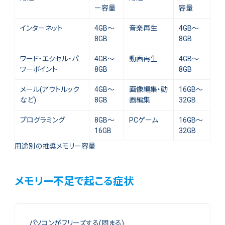
ー容量
容量
インターネット
4GB～
音楽再生
4GB～
8GB
8GB
ワード・エクセル・パ
4GB～
動画再生
4GB～
ワーポイント
8GB
8GB
メール(アウトルック
4GB～
画像編集・動
16GB～
など)
8GB
画編集
32GB
プログラミング
8GB～
PCゲーム
16GB～
16GB
32GB
用途別の推奨メモリー容量
メモリー不足で起こる症状
パソコンがフリーズする(固まる)