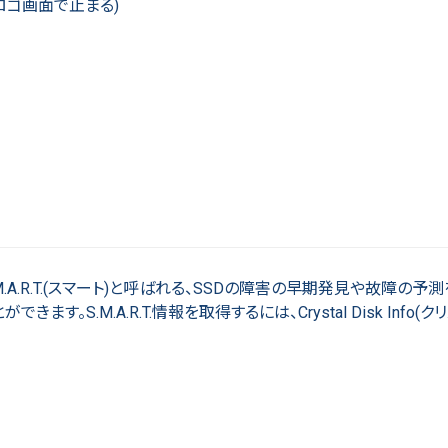
ロゴ画面で止まる)
A.R.T.(スマート)と呼ばれる、SSDの障害の早期発見や故障の予
.M.A.R.T.情報を取得するには、Crystal Disk Info(ク