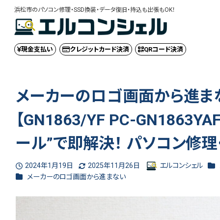
浜松市のパソコン修理・SSD換装・データ復旧・持込も出張もOK！
現金
支払い
クレジット
カード決済
QRコード
決済
メーカーのロゴ画面から進まな
【GN1863/YF PC-GN186
ール”で即解決！ パソコン修理
カ
2024年1月19日
2025年11月26日
エルコンシェル
投稿日
更新日
著
カテゴリー
メーカーのロゴ画面から進まない
者