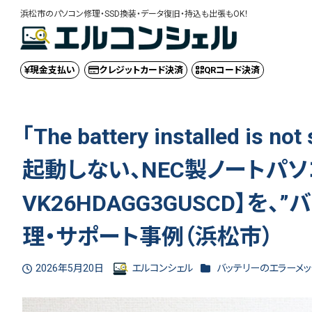
浜松市のパソコン修理・SSD換装・データ復旧・持込も出張もOK！
現金
支払い
クレジット
カード決済
QRコード
決済
「The battery installed 
起動しない、NEC製ノートパソコ
VK26HDAGG3GUSCD】を
理・サポート事例（浜松市）
カテゴリー
2026年5月20日
エルコンシェル
バッテリーのエラーメ
投稿日
著
者