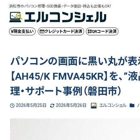
浜松市のパソコン修理・SSD換装・データ復旧・持込も出張もOK！
現金
支払い
クレジット
カード決済
QRコード
決済
パソコンの画面に黒い丸が表示さ
【AH45/K FMVA45KR】
理・サポート事例（磐田市）
カテ
2026年5月25日
2026年5月26日
エルコンシェル
投稿日
更新日
著
者