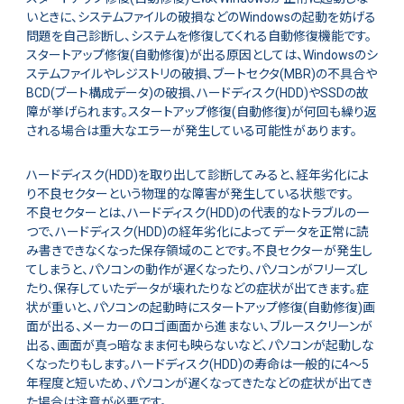
いときに、システムファイルの破損などのWindowsの起動を妨げる
問題を自己診断し、システムを修復してくれる自動修復機能です。
スタートアップ修復(自動修復)が出る原因としては、Windowsのシ
ステムファイルやレジストリの破損、ブートセクタ(MBR)の不具合や
BCD(ブート構成データ)の破損、ハードディスク(HDD)やSSDの故
障が挙げられます。スタートアップ修復(自動修復)が何回も繰り返
される場合は重大なエラーが発生している可能性があります。
ハードディスク(HDD)を取り出して診断してみると、経年劣化によ
り不良セクターという物理的な障害が発生している状態です。
不良セクターとは、ハードディスク(HDD)の代表的なトラブルの一
つで、ハードディスク(HDD)の経年劣化によってデータを正常に読
み書きできなくなった保存領域のことです。不良セクターが発生し
てしまうと、パソコンの動作が遅くなったり、パソコンがフリーズし
たり、保存していたデータが壊れたりなどの症状が出てきます。症
状が重いと、パソコンの起動時にスタートアップ修復(自動修復)画
面が出る、メーカーのロゴ画面から進まない、ブルースクリーンが
出る、画面が真っ暗なまま何も映らないなど、パソコンが起動しな
くなったりもします。ハードディスク(HDD)の寿命は一般的に4～5
年程度と短いため、パソコンが遅くなってきたなどの症状が出てき
た場合は注意が必要です。