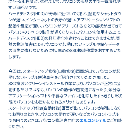
均4～5年程度といわれていて、パソコンの部品の中で一番壊れや
すい消耗品です。
ハードディスク(HDD)が寿命に近づいてくると、起動やシャットダウ
ンが遅い、インターネットの表示が遅い、アプリケーションソフトの
起動や反応が遅い、パソコンがフリーズするなどの症状が出てきて
パソコンのすべての動作が遅くなります。パソコンを使用する上で、
ハードディスク(HDD)の経年劣化を避けることはできませんが、突
然の物理障害によるパソコンが起動しないトラブルや保存データ
の消失に遭わないためにも、早めのSSD換装作業をおすすめいた
します。
今回は、スタートアップ修復(自動修復)画面が出て、パソコンが起
動しないトラブル解決事例をご紹介させていただきました。
SSD換装とクリーンインストール作業により、パソコンが正常に起
動するだけではなく、パソコンの動作が超高速になったり、余分な
アプリケーションソフトや不要なファイルを削除したすっきりした状
態でパソコンをお使いになれるメリットもあります。
スタートアップ修復(自動修復)画面が出て、パソコンが起動しなく
てお困りのときや、パソコンの動作が遅いなどのパソコントラブル
でお困りのときは、パソコン修理専門店の
エルコンシェル
にご相談
ください。