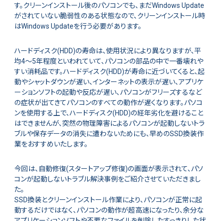
す。クリーンインストール後のパソコンでも、まだWindows Update
がされていない脆弱性のある状態なので、クリーンインストール時
はWindows Updateを行う必要があります。
ハードディスク(HDD)の寿命は、使用状況により異なりますが、平
均4～5年程度といわれていて、パソコンの部品の中で一番壊れや
すい消耗品です。ハードディスク(HDD)が寿命に近づいてくると、起
動やシャットダウンが遅い、インターネットの表示が遅い、アプリケ
ーションソフトの起動や反応が遅い、パソコンがフリーズするなど
の症状が出てきてパソコンのすべての動作が遅くなります。パソコ
ンを使用する上で、ハードディスク(HDD)の経年劣化を避けること
はできませんが、突然の物理障害によるパソコンが起動しないトラ
ブルや保存データの消失に遭わないためにも、早めのSSD換装作
業をおすすめいたします。
今回は、自動修復(スタートアップ修復)の画面が表示されて、パソ
コンが起動しないトラブル解決事例をご紹介させていただきまし
た。
SSD換装とクリーンインストール作業により、パソコンが正常に起
動するだけではなく、パソコンの動作が超高速になったり、余分な
アプリケーションソフトや不要なファイルを削除したすっきりした状