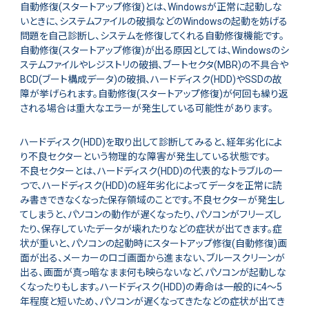
自動修復(スタートアップ修復)とは、Windowsが正常に起動しな
いときに、システムファイルの破損などのWindowsの起動を妨げる
問題を自己診断し、システムを修復してくれる自動修復機能です。
自動修復(スタートアップ修復)が出る原因としては、Windowsのシ
ステムファイルやレジストリの破損、ブートセクタ(MBR)の不具合や
BCD(ブート構成データ)の破損、ハードディスク(HDD)やSSDの故
障が挙げられます。自動修復(スタートアップ修復)が何回も繰り返
される場合は重大なエラーが発生している可能性があります。
ハードディスク(HDD)を取り出して診断してみると、経年劣化によ
り不良セクターという物理的な障害が発生している状態です。
不良セクターとは、ハードディスク(HDD)の代表的なトラブルの一
つで、ハードディスク(HDD)の経年劣化によってデータを正常に読
み書きできなくなった保存領域のことです。不良セクターが発生し
てしまうと、パソコンの動作が遅くなったり、パソコンがフリーズし
たり、保存していたデータが壊れたりなどの症状が出てきます。症
状が重いと、パソコンの起動時にスタートアップ修復(自動修復)画
面が出る、メーカーのロゴ画面から進まない、ブルースクリーンが
出る、画面が真っ暗なまま何も映らないなど、パソコンが起動しな
くなったりもします。ハードディスク(HDD)の寿命は一般的に4～5
年程度と短いため、パソコンが遅くなってきたなどの症状が出てき