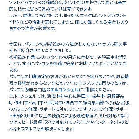
ソフトアカウントの登録など、ポイントだけを押さえてあとは基本
的に指示に従って進めていけば完了できます。
しかし、間違えて設定をしてしまったり、マイクロソフトアカウント
やPINなどの情報を忘れてしまうと、復旧が難しくなる場合もあり
ますので注意が必要です。
今回は、パソコンの初期設定の方法がわからないトラブル解決事
例をご紹介させていただきました。
初期設定作業により、パソコンの用途に合わせて各種設定を行う
ことで、すぐにパソコンを快適に安全にお使いいただくことができ
ます。
パソコンの初期設定の方法がわからなくてお困りのときや、周辺機
器の接続がわからないなどのパソコントラブルでお困りのときは、
パソコン修理専門店の
エルコンシェル
にご相談ください。
エルコンシェルでは、浜松市を中心に磐田市・袋井市・周智郡森
町・掛川市・菊川市・御前崎市・湖西市の静岡県西部で、持込・出張
のパソコン修理・サポートに対応しています。パソコン修理・サポー
ト実績30,000件以上の技術力による最短修理と、即日対応と駆け
つけスピード最短15分の対応力で、パソコンやインターネットのど
んなトラブルでも即解決いたします！