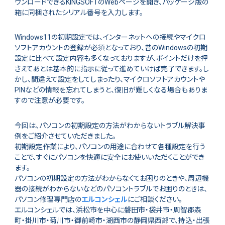
ウンロードできるKINGSOFTのWebページを開き、パッケージ版の
箱に同梱されたシリアル番号を入力します。
Windows11の初期設定では、インターネットへの接続やマイクロ
ソフトアカウントの登録が必須となっており、昔のWindowsの初期
設定に比べて設定内容も多くなっておりますが、ポイントだけを押
さえてあとは基本的に指示に従って進めていけば完了できます。し
かし、間違えて設定をしてしまったり、マイクロソフトアカウントや
PINなどの情報を忘れてしまうと、復旧が難しくなる場合もありま
すので注意が必要です。
今回は、パソコンの初期設定の方法がわからないトラブル解決事
例をご紹介させていただきました。
初期設定作業により、パソコンの用途に合わせて各種設定を行う
ことで、すぐにパソコンを快適に安全にお使いいただくことができ
ます。
パソコンの初期設定の方法がわからなくてお困りのときや、周辺機
器の接続がわからないなどのパソコントラブルでお困りのときは、
パソコン修理専門店の
エルコンシェル
にご相談ください。
エルコンシェルでは、浜松市を中心に磐田市・袋井市・周智郡森
町・掛川市・菊川市・御前崎市・湖西市の静岡県西部で、持込・出張