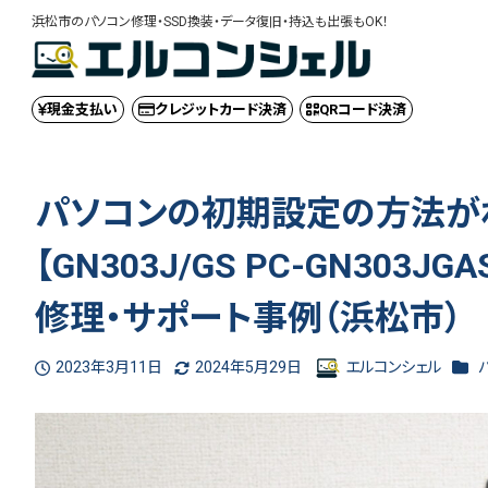
浜松市のパソコン修理・SSD換装・データ復旧・持込も出張もOK！
現金
支払い
クレジット
カード決済
QRコード
決済
パソコンの初期設定の方法がわ
【GN303J/GS PC-GN303
修理・サポート事例（浜松市）
カテ
2023年3月11日
2024年5月29日
エルコンシェル
投稿日
更新日
著
者