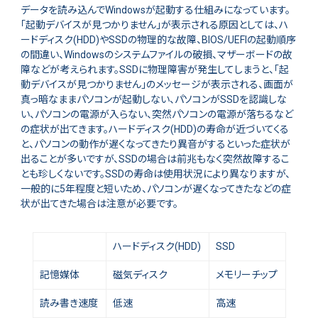
データを読み込んでWindowsが起動する仕組みになっています。
「起動デバイスが見つかりません」が表示される原因としては、ハ
ードディスク(HDD)やSSDの物理的な故障、BIOS/UEFIの起動順序
の間違い、Windowsのシステムファイルの破損、マザーボードの故
障などが考えられます。SSDに物理障害が発生してしまうと、「起
動デバイスが見つかりません」のメッセージが表示される、画面が
真っ暗なままパソコンが起動しない、パソコンがSSDを認識しな
い、パソコンの電源が入らない、突然パソコンの電源が落ちるなど
の症状が出てきます。ハードディスク(HDD)の寿命が近づいてくる
と、パソコンの動作が遅くなってきたり異音がするといった症状が
出ることが多いですが、SSDの場合は前兆もなく突然故障するこ
とも珍しくないです。SSDの寿命は使用状況により異なりますが、
一般的に5年程度と短いため、パソコンが遅くなってきたなどの症
状が出てきた場合は注意が必要です。
ハードディスク(HDD)
SSD
記憶媒体
磁気ディスク
メモリーチップ
読み書き速度
低速
高速