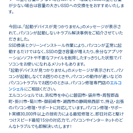
が少ない場合は容量の大きいSSDへの交換ををおすすめいたしま
す。
今回は、「起動デバイスが見つかりません」のメッセージが表示さ
れて、パソコンが起動しないトラブル解決事例をご紹介させていた
だきました。
SSD換装とクリーンインストール作業により、パソコンが正常に起
動するだけではなく、SSDの空き容量が増えたり、余分なアプリケ
ーションソフトや不要なファイルを削除したすっきりした状態でパ
ソコンをお使いになれるメリットもあります。
「起動デバイスが見つかりません」のメッセージが表示されて、パソ
コンが起動しなくてお困りのときや、パソコンの動作が遅いなどの
パソコントラブルでお困りのときは、パソコン修理専門店の
エルコ
ンシェル
にご相談ください。
エルコンシェルでは、浜松市を中心に磐田市・袋井市・周智郡森
町・掛川市・菊川市・御前崎市・湖西市の静岡県西部で、持込・出張
のパソコン修理・サポートに対応しています。パソコン修理・サポー
ト実績30,000件以上の技術力による最短修理と、即日対応と駆け
つけスピード最短15分の対応力で、パソコンやインターネットのど
んなトラブルでも即解決いたします！