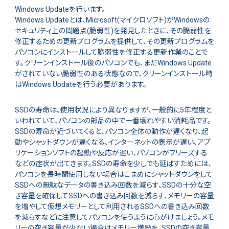
Windows Updateを行います。
Windows Updateとは、Microsoft(マイクロソフト)がWindowsの
セキュリティ上の問題点(脆弱性)を発見したときに、その脆弱性を
修正するための更新プログラムを提供して、その更新プログラムを
パソコンにインストールして脆弱性を修正する更新作業のことで
す。クリーンインストール後のパソコンでも、まだWindows Update
がされていない脆弱性のある状態なので、クリーンインストール時
はWindows Updateを行う必要があります。
SSDの寿命は、使用状況により異なりますが、一般的に5年程度と
いわれていて、パソコンの部品の中で一番壊れやすい消耗品です。
SSDの寿命が近づいてくると、パソコン全体の動作が遅くなり、起
動やシャットダウンが遅くなる、インターネットの表示が遅い、アプ
リケーションソフトの起動や反応が遅い、パソコンがフリーズする
などの症状が出てきます。SSDの寿命を少しでも延ばすためには、
パソコンを長時間使用しない場合はこまめにシャットダウンをして
SSDへの無駄なデータの書き込み回数を減らす、SSDの十分な空
き容量を確保してSSDへの書き込み回数を減らす、メモリーの容量
を増やして仮想メモリーとして利用されるSSDへの書き込み回数
を減らすなどに注意してパソコンを使うように心がけましょう。メモ
リーの空き容量が少ない場合はメモリー増設を、SSDの空き容量