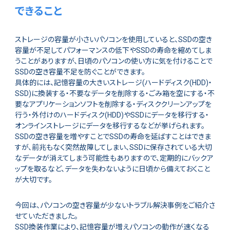
できること
ストレージの容量が小さいパソコンを使用していると、SSDの空き
容量が不足してパフォーマンスの低下やSSDの寿命を縮めてしま
うことがありますが、日頃のパソコンの使い方に気を付けることで
SSDの空き容量不足を防ぐことができます。
具体的には、記憶容量の大きいストレージ(ハードディスク(HDD)・
SSD)に換装する・不要なデータを削除する・ごみ箱を空にする・不
要なアプリケーションソフトを削除する・ディスククリーンアップを
行う・外付けのハードディスク(HDD)やSSDにデータを移行する・
オンラインストレージにデータを移行するなどが挙げられます。
SSDの空き容量を増やすことでSSDの寿命を延ばすことはできま
すが、前兆もなく突然故障してしまい、SSDに保存されている大切
なデータが消えてしまう可能性もありますので、定期的にバックア
ップを取るなど、データを失わないように日頃から備えておくこと
が大切です。
今回は、パソコンの空き容量が少ないトラブル解決事例をご紹介さ
せていただきました。
SSD換装作業により、記憶容量が増えパソコンの動作が速くなる