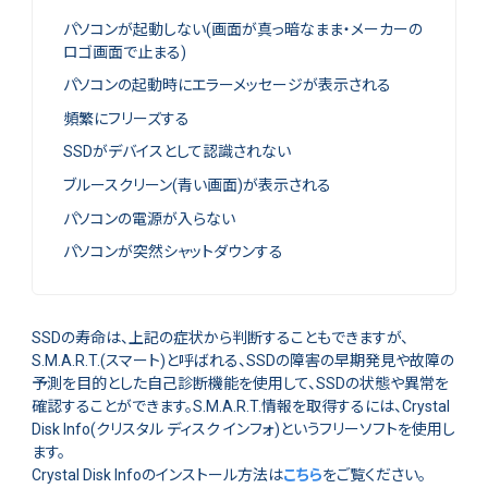
パソコンが起動しない(画面が真っ暗なまま・メーカーの
ロゴ画面で止まる)
パソコンの起動時にエラーメッセージが表示される
頻繁にフリーズする
SSDがデバイスとして認識されない
ブルースクリーン(青い画面)が表示される
パソコンの電源が入らない
パソコンが突然シャットダウンする
SSDの寿命は、上記の症状から判断することもできますが、
S.M.A.R.T.(スマート)と呼ばれる、SSDの障害の早期発見や故障の
予測を目的とした自己診断機能を使用して、SSDの状態や異常を
確認することができます。S.M.A.R.T.情報を取得するには、Crystal
Disk Info(クリスタル ディスク インフォ)というフリーソフトを使用し
ます。
Crystal Disk Infoのインストール方法は
こちら
をご覧ください。