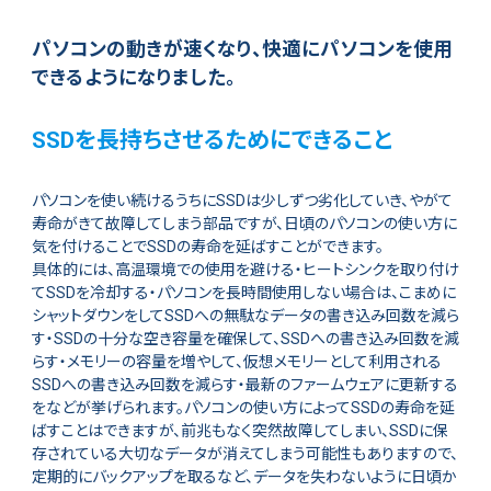
パソコンの動きが速くなり、快適にパソコンを使用
できるようになりました。
SSDを長持ちさせるためにできること
パソコンを使い続けるうちにSSDは少しずつ劣化していき、やがて
寿命がきて故障してしまう部品ですが、日頃のパソコンの使い方に
気を付けることでSSDの寿命を延ばすことができます。
具体的には、高温環境での使用を避ける・ヒートシンクを取り付け
てSSDを冷却する・パソコンを長時間使用しない場合は、こまめに
シャットダウンをしてSSDへの無駄なデータの書き込み回数を減ら
す・SSDの十分な空き容量を確保して、SSDへの書き込み回数を減
らす・メモリーの容量を増やして、仮想メモリーとして利用される
SSDへの書き込み回数を減らす・最新のファームウェアに更新する
をなどが挙げられます。パソコンの使い方によってSSDの寿命を延
ばすことはできますが、前兆もなく突然故障してしまい、SSDに保
存されている大切なデータが消えてしまう可能性もありますので、
定期的にバックアップを取るなど、データを失わないように日頃か