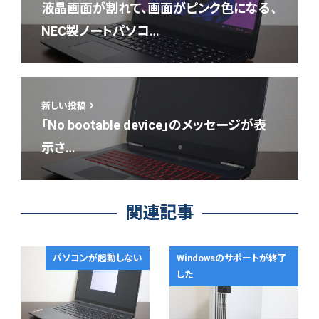
液晶画面が割れて、画面がピンク色になる、
NEC製ノートパソコ…
新しい投稿
「No bootable device」のメッセージが表
示さ…
関連記事
パソコンが起動しない
Windowsのサポートが終了
した