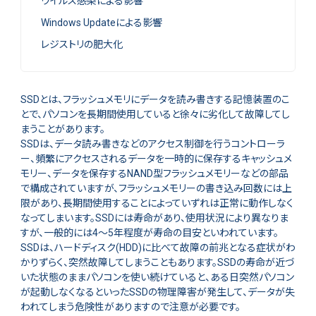
ウイルス感染による影響
Windows Updateによる影響
レジストリの肥大化
SSDとは、フラッシュメモリにデータを読み書きする記憶装置のこ
とで、パソコンを長期間使用していると徐々に劣化して故障してし
まうことがあります。
SSDは、データ読み書きなどのアクセス制御を行うコントローラ
ー、頻繁にアクセスされるデータを一時的に保存するキャッシュメ
モリー、データを保存するNAND型フラッシュメモリーなどの部品
で構成されていますが、フラッシュメモリーの書き込み回数には上
限があり、長期間使用することによっていずれは正常に動作しなく
なってしまいます。SSDには寿命があり、使用状況により異なりま
すが、一般的には4～5年程度が寿命の目安といわれています。
SSDは、ハードディスク(HDD)に比べて故障の前兆となる症状がわ
かりずらく、突然故障してしまうこともあります。SSDの寿命が近づ
いた状態のままパソコンを使い続けていると、ある日突然パソコン
が起動しなくなるといったSSDの物理障害が発生して、データが失
われてしまう危険性がありますので注意が必要です。