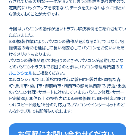
存されている大切なデータが消えてしまう可能性もありますので、
定期的にバックアップを取るなど、データを失わないように日頃か
ら備えておくことが大切です。
今回は、パソコンの動作が遅いトラブル解決事例をご紹介させてい
ただきました。
SSD換装作業により、パソコンの動作が速くなるだけではなく、記
憶装置の寿命を延ばして長い間安心してパソコンをお使いいただ
けるメリットもあります。
パソコンの動作が遅くてお困りのときや、パソコンが起動しないな
どのパソコントラブルでお困りのときは、パソコン修理専門店の
エ
ルコンシェル
にご相談ください。
エルコンシェルでは、浜松市を中心に磐田市・袋井市・周智郡森
町・掛川市・菊川市・御前崎市・湖西市の静岡県西部で、持込・出張
のパソコン修理・サポートに対応しています。パソコン修理・サポー
ト実績30,000件以上の技術力による最短修理と、即日対応と駆け
つけスピード最短15分の対応力で、パソコンやインターネットのど
んなトラブルでも即解決いたします！
お気軽にお問い合わせください。