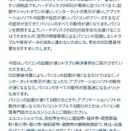
すい消耗品です。ハードディスク(HDD)が寿命に近づいてくると、起
動やシャットダウンが遅い、インターネットの表示が遅い、アプリケ
ーションソフトの起動や反応が遅い、パソコンがフリーズするなど
の症状が出てきてパソコンのすべての動作が遅くなります。パソコ
ンを使用する上で、ハードディスク(HDD)の経年劣化を避けること
はできませんが、突然の物理障害によるパソコンが起動しないトラ
ブルや保存データの消失に遭わないためにも、早めのSSD換装作
業をおすすめいたします。
今回は、パソコンの起動が遅いトラブル解決事例をご紹介させてい
ただきました。
SSD換装作業により、パソコンの起動が速くなるだけではなく、イ
ンターネットの表示が速くなったり、アプリケーションソフトの動作
が速くなるなど、パソコンのすべての動作が超高速になるメリット
もあります。
パソコンの起動が遅くてお困りのときや、アプリケーションソフトの
動作が遅いなどのパソコントラブルでお困りのときは、パソコン修
理専門店の
エルコンシェル
にご相談ください。
エルコンシェルでは、浜松市を中心に磐田市・袋井市・周智郡森
町・掛川市・菊川市・御前崎市・湖西市の静岡県西部で、持込・出張
のパソコン修理・サポートに対応しています。パソコン修理・サポー