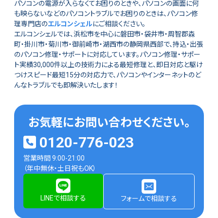
パソコンの電源が入らなくてお困りのときや、パソコンの画面に何
も映らないなどのパソコントラブルでお困りのときは、パソコン修
理専門店の
エルコンシェル
にご相談ください。
エルコンシェルでは、浜松市を中心に磐田市・袋井市・周智郡森
町・掛川市・菊川市・御前崎市・湖西市の静岡県西部で、持込・出張
のパソコン修理・サポートに対応しています。パソコン修理・サポー
ト実績30,000件以上の技術力による最短修理と、即日対応と駆け
つけスピード最短15分の対応力で、パソコンやインターネットのど
んなトラブルでも即解決いたします！
お気軽にお問い合わせください。
0120-776-023
営業時間 9:00-21:00
（年中無休・土日祝もOK）
LINEで相談する
フォームで相談する