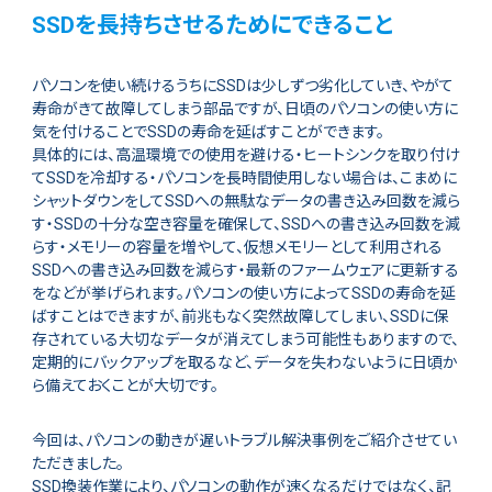
SSDを長持ちさせるためにできること
パソコンを使い続けるうちにSSDは少しずつ劣化していき、やがて
寿命がきて故障してしまう部品ですが、日頃のパソコンの使い方に
気を付けることでSSDの寿命を延ばすことができます。
具体的には、高温環境での使用を避ける・ヒートシンクを取り付け
てSSDを冷却する・パソコンを長時間使用しない場合は、こまめに
シャットダウンをしてSSDへの無駄なデータの書き込み回数を減ら
す・SSDの十分な空き容量を確保して、SSDへの書き込み回数を減
らす・メモリーの容量を増やして、仮想メモリーとして利用される
SSDへの書き込み回数を減らす・最新のファームウェアに更新する
をなどが挙げられます。パソコンの使い方によってSSDの寿命を延
ばすことはできますが、前兆もなく突然故障してしまい、SSDに保
存されている大切なデータが消えてしまう可能性もありますので、
定期的にバックアップを取るなど、データを失わないように日頃か
ら備えておくことが大切です。
今回は、パソコンの動きが遅いトラブル解決事例をご紹介させてい
ただきました。
SSD換装作業により、パソコンの動作が速くなるだけではなく、記