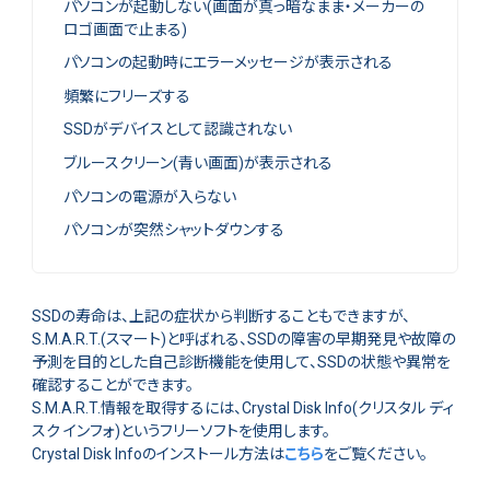
パソコンが起動しない(画面が真っ暗なまま・メーカーの
ロゴ画面で止まる)
パソコンの起動時にエラーメッセージが表示される
頻繁にフリーズする
SSDがデバイスとして認識されない
ブルースクリーン(青い画面)が表示される
パソコンの電源が入らない
パソコンが突然シャットダウンする
SSDの寿命は、上記の症状から判断することもできますが、
S.M.A.R.T.(スマート)と呼ばれる、SSDの障害の早期発見や故障の
予測を目的とした自己診断機能を使用して、SSDの状態や異常を
確認することができます。
S.M.A.R.T.情報を取得するには、Crystal Disk Info(クリスタル ディ
スク インフォ)というフリーソフトを使用します。
Crystal Disk Infoのインストール方法は
こちら
をご覧ください。