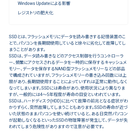
Windows Updateによる影響
レジストリの肥大化
SSDとは、フラッシュメモリにデータを読み書きする記憶装置のこ
とで、パソコンを長期間使用していると徐々に劣化して故障してし
まうことがあります。
SSDは、データ読み書きなどのアクセス制御を行うコントローラ
ー、頻繁にアクセスされるデータを一時的に保存するキャッシュメ
モリー、データを保存するNAND型フラッシュメモリーなどの部品
で構成されていますが、フラッシュメモリーの書き込み回数には上
限があり、長期間使用することによっていずれは正常に動作しなく
なってしまいます。SSDには寿命があり、使用状況により異なりま
すが、一般的には4～5年程度が寿命の目安といわれています。
SSDは、ハードディスク(HDD)に比べて故障の前兆となる症状がわ
かりずらく、突然故障してしまうこともあります。SSDの寿命が近づ
いた状態のままパソコンを使い続けていると、ある日突然パソコン
が起動しなくなるといったSSDの物理障害が発生して、データが失
われてしまう危険性がありますので注意が必要です。