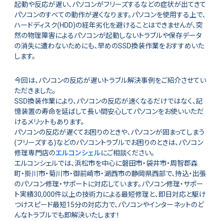
起動や反応が遅い、パソコンがフリーズするなどの症状が出てきて
パソコンのすべての動作が遅くなります。パソコンを使用する上で、
ハードディスク(HDD)の経年劣化を避けることはできませんが、突
然の物理障害によるパソコンが起動しないトラブルや保存データ
の消失に遭わないためにも、早めのSSD換装作業をおすすめいた
します。
今回は、パソコンの反応が遅いトラブル解決事例をご紹介させてい
ただきました。
SSD換装作業により、パソコンの反応が速くなるだけではなく、記
憶装置の寿命を延ばして長い間安心してパソコンをお使いいただ
けるメリットもあります。
パソコンの反応が遅くてお困りのときや、パソコンが固まってしまう
(フリーズする)などのパソコントラブルでお困りのときは、パソコン
修理専門店の
エルコンシェル
にご相談ください。
エルコンシェルでは、浜松市を中心に磐田市・袋井市・周智郡森
町・掛川市・菊川市・御前崎市・湖西市の静岡県西部で、持込・出張
のパソコン修理・サポートに対応しています。パソコン修理・サポー
ト実績30,000件以上の技術力による最短修理と、即日対応と駆け
つけスピード最短15分の対応力で、パソコンやインターネットのど
んなトラブルでも即解決いたします！