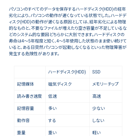
パソコンのすべてのデータを保存するハードディスク(HDD)の経年
劣化により、パソコンの動作が遅くなっている状態でした。ハードデ
ィスク(HDD)の動作が遅くなる原因としては、経年劣化による物理
的なものと、不要なファイルが増えたり空き容量が不足しているな
どのシステム的な要因どちらかに大別できます。ハードディスクの
寿命は4～5年程度と短く、4～5年使用した状態のまま使い続けて
いると、ある日突然パソコンが起動しなくなるといった物理障害が
発生する危険性があります。
ハードディスク(HDD)
SSD
記憶媒体
磁気ディスク
メモリーチップ
読み書き速度
低速
高速
記憶容量
多い
少ない
動作音
する
しない
重量
重い
軽い