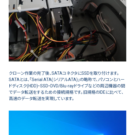
クローン作業の完了後、SATAコネクタにSSDを取り付けます。
SATAとは、「Serial ATA(シリアルATA)」の略称で、パソコンとハー
ドディスク(HDD)・SSD・DVD/Blu-rayドライブなどの周辺機器の間
でデータ転送をするための接続規格です。旧規格のIDEに比べて、
高速のデータ転送を実現しています。